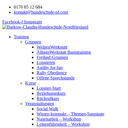
0170 85 12 684
kontakt@hundeschule-nf.com
Facebook-f
Instagram
Training
Gruppen
WelpenWerkstatt
AlltagsWerkstatt Basistraining
Freilauf-Gruppen
Longieren
Agility for fun
Rally Obedience
Offene Sprechstunde
Kurse
Longier-Start
Beziehungskurs
Rückrufkurs
Veranstaltungen
Social Walk
Wissen kompakt – Themen-Samstage
Nasenarbeit – Workshop
Leinenführigkeit – Workshop