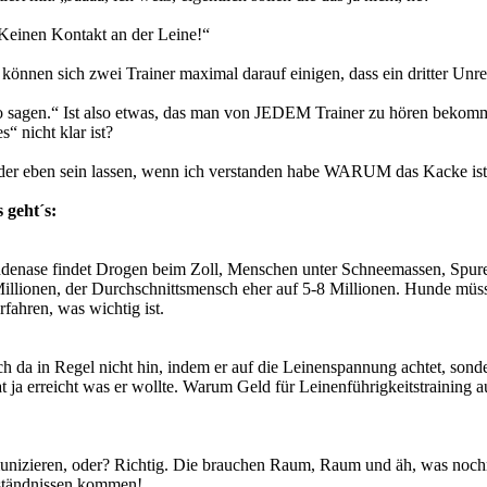
„Keinen Kontakt an der Leine!“
nst können sich zwei Trainer maximal darauf einigen, dass ein dritter Un
o sagen.“ Ist also etwas, das man von JEDEM Trainer zu hören bekommt.
“ nicht klar ist?
der eben sein lassen, wenn ich verstanden habe WARUM das Kacke ist
 geht´s:
enase findet Drogen beim Zoll, Menschen unter Schneemassen, Spure
llionen, der Durchschnittsmensch eher auf 5-8 Millionen. Hunde müssen
fahren, was wichtig ist.
 da in Regel nicht hin, indem er auf die Leinenspannung achtet, sond
at ja erreicht was er wollte. Warum Geld für Leinenführigkeitstraini
munizieren, oder? Richtig. Die brauchen Raum, Raum und äh, was noc
rständnissen kommen!