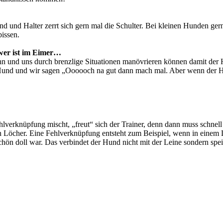
d und Halter zerrt sich gern mal die Schulter. Bei kleinen Hunden ge
bissen.
ower ist im Eimer…
 ihn und uns durch brenzlige Situationen manövrieren können damit der
Hund und wir sagen „Oooooch na gut dann mach mal. Aber wenn der Hu
erknüpfung mischt, „freut“ sich der Trainer, denn dann muss schnell 
 Löcher. Eine Fehlverknüpfung entsteht zum Beispiel, wenn in einem 
hön doll war. Das verbindet der Hund nicht mit der Leine sondern spe