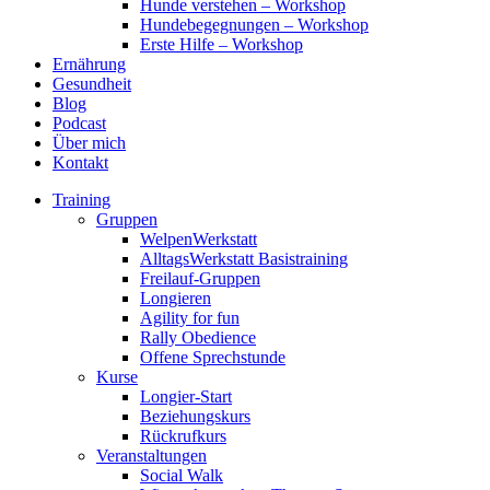
Hunde verstehen – Workshop
Hundebegegnungen – Workshop
Erste Hilfe – Workshop
Ernährung
Gesundheit
Blog
Podcast
Über mich
Kontakt
Training
Gruppen
WelpenWerkstatt
AlltagsWerkstatt Basistraining
Freilauf-Gruppen
Longieren
Agility for fun
Rally Obedience
Offene Sprechstunde
Kurse
Longier-Start
Beziehungskurs
Rückrufkurs
Veranstaltungen
Social Walk