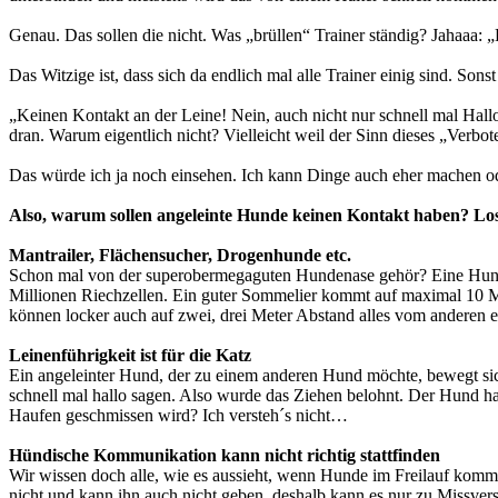
Genau. Das sollen die nicht. Was „brüllen“ Trainer ständig? Jahaaa: 
Das Witzige ist, dass sich da endlich mal alle Trainer einig sind. So
„Keinen Kontakt an der Leine! Nein, auch nicht nur schnell mal Hall
dran. Warum eigentlich nicht? Vielleicht weil der Sinn dieses „Verbotes
Das würde ich ja noch einsehen. Ich kann Dinge auch eher machen o
Also, warum sollen angeleinte Hunde keinen Kontakt haben? Los
Mantrailer, Flächensucher, Drogenhunde etc.
Schon mal von der superobermegaguten Hundenase gehör? Eine Hund
Millionen Riechzellen. Ein guter Sommelier kommt auf maximal 10 Mi
können locker auch auf zwei, drei Meter Abstand alles vom anderen er
Leinenführigkeit ist für die Katz
Ein angeleinter Hund, der zu einem anderen Hund möchte, bewegt sich
schnell mal hallo sagen. Also wurde das Ziehen belohnt. Der Hund h
Haufen geschmissen wird? Ich versteh´s nicht…
Hündische Kommunikation kann nicht richtig stattfinden
Wir wissen doch alle, wie es aussieht, wenn Hunde im Freilauf kom
nicht und kann ihn auch nicht geben, deshalb kann es nur zu Missve