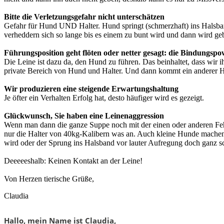
Bitte die Verletzungsgefahr nicht unterschätzen
Gefahr für Hund UND Halter. Hund springt (schmerzhaft) ins Halsban
verheddern sich so lange bis es einem zu bunt wird und dann wird ge
Führungsposition geht flöten oder netter gesagt: die Bindungsp
Die Leine ist dazu da, den Hund zu führen. Das beinhaltet, dass wir
private Bereich von Hund und Halter. Und dann kommt ein anderer 
Wir produzieren eine steigende Erwartungshaltung
Je öfter ein Verhalten Erfolg hat, desto häufiger wird es gezeigt.
Glückwunsch, Sie haben eine Leinenaggression
Wenn man dann die ganze Suppe noch mit der einen oder anderen Fehlv
nur die Halter von 40kg-Kalibern was an. Auch kleine Hunde machen
wird oder der Sprung ins Halsband vor lauter Aufregung doch ganz sc
Deeeeeshalb: Keinen Kontakt an der Leine!
Von Herzen tierische Grüße,
Claudia
Hallo, mein Name ist Claudia,