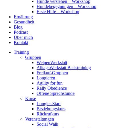
Hunde verstehen – Workshop
Hundebegegnungen – Workshop
Erste Hilfe – Workshop
Ernährung
Gesundheit
Blog
Podcast
Über mich
Kontakt
Training
Gruppen
WelpenWerkstatt
AlltagsWerkstatt Basistraining
Freilauf-Gruppen
Longieren
Agility for fun
Rally Obedience
Offene Sprechstunde
Kurse
Longier-Start
Beziehungskurs
Rückrufkurs
Veranstaltungen
Social Walk