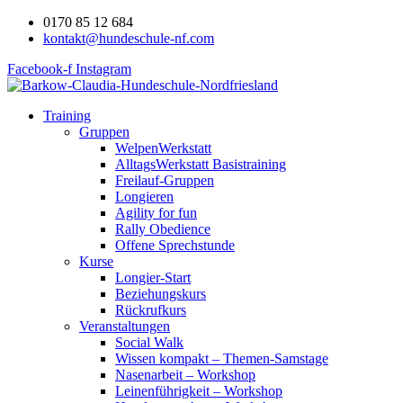
0170 85 12 684
kontakt@hundeschule-nf.com
Facebook-f
Instagram
Training
Gruppen
WelpenWerkstatt
AlltagsWerkstatt Basistraining
Freilauf-Gruppen
Longieren
Agility for fun
Rally Obedience
Offene Sprechstunde
Kurse
Longier-Start
Beziehungskurs
Rückrufkurs
Veranstaltungen
Social Walk
Wissen kompakt – Themen-Samstage
Nasenarbeit – Workshop
Leinenführigkeit – Workshop