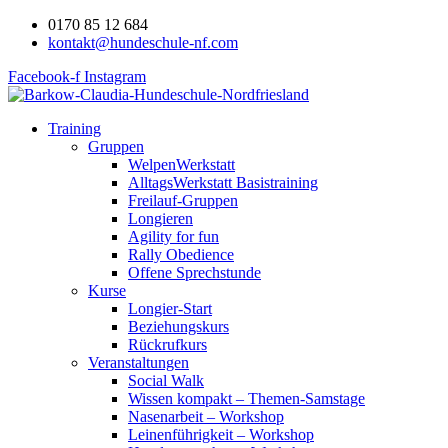
0170 85 12 684
kontakt@hundeschule-nf.com
Facebook-f
Instagram
Training
Gruppen
WelpenWerkstatt
AlltagsWerkstatt Basistraining
Freilauf-Gruppen
Longieren
Agility for fun
Rally Obedience
Offene Sprechstunde
Kurse
Longier-Start
Beziehungskurs
Rückrufkurs
Veranstaltungen
Social Walk
Wissen kompakt – Themen-Samstage
Nasenarbeit – Workshop
Leinenführigkeit – Workshop