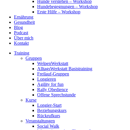
Hunde verstehen – Workshop
Hundebegegnungen – Workshop
Erste Hilfe – Workshop
Ernährung
Gesundheit
Blog
Podcast
Über mich
Kontakt
Training
Gruppen
WelpenWerkstatt
AlltagsWerkstatt Basistraining
Freilauf-Gruppen
Longieren
Agility for fun
Rally Obedience
Offene Sprechstunde
Kurse
Longier-Start
Beziehungskurs
Rückrufkurs
Veranstaltungen
Social Walk