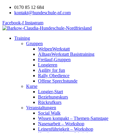
0170 85 12 684
kontakt@hundeschule-nf.com
Facebook-f
Instagram
Training
Gruppen
WelpenWerkstatt
AlltagsWerkstatt Basistraining
Freilauf-Gruppen
Longieren
Agility for fun
Rally Obedience
Offene Sprechstunde
Kurse
Longier-Start
Beziehungskurs
Rückrufkurs
Veranstaltungen
Social Walk
Wissen kompakt – Themen-Samstage
Nasenarbeit – Workshop
Leinenführigkeit – Workshop