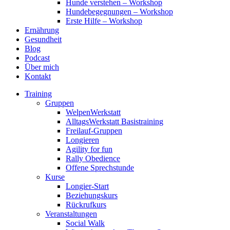
Hunde verstehen – Workshop
Hundebegegnungen – Workshop
Erste Hilfe – Workshop
Ernährung
Gesundheit
Blog
Podcast
Über mich
Kontakt
Training
Gruppen
WelpenWerkstatt
AlltagsWerkstatt Basistraining
Freilauf-Gruppen
Longieren
Agility for fun
Rally Obedience
Offene Sprechstunde
Kurse
Longier-Start
Beziehungskurs
Rückrufkurs
Veranstaltungen
Social Walk