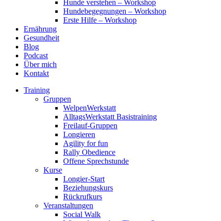
Hunde verstehen – Workshop
Hundebegegnungen – Workshop
Erste Hilfe – Workshop
Ernährung
Gesundheit
Blog
Podcast
Über mich
Kontakt
Training
Gruppen
WelpenWerkstatt
AlltagsWerkstatt Basistraining
Freilauf-Gruppen
Longieren
Agility for fun
Rally Obedience
Offene Sprechstunde
Kurse
Longier-Start
Beziehungskurs
Rückrufkurs
Veranstaltungen
Social Walk