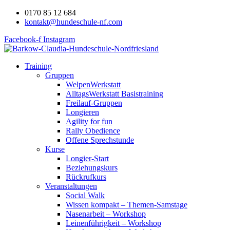
0170 85 12 684
kontakt@hundeschule-nf.com
Facebook-f
Instagram
Training
Gruppen
WelpenWerkstatt
AlltagsWerkstatt Basistraining
Freilauf-Gruppen
Longieren
Agility for fun
Rally Obedience
Offene Sprechstunde
Kurse
Longier-Start
Beziehungskurs
Rückrufkurs
Veranstaltungen
Social Walk
Wissen kompakt – Themen-Samstage
Nasenarbeit – Workshop
Leinenführigkeit – Workshop