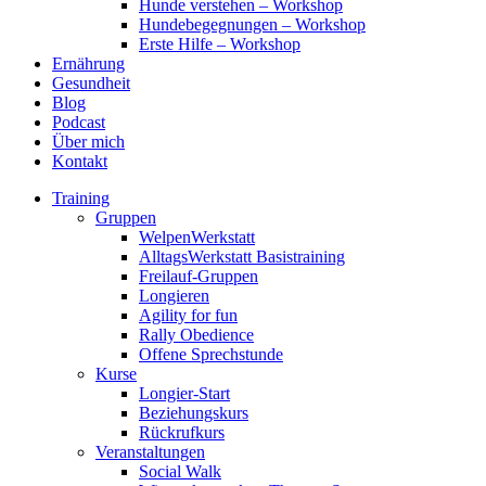
Hunde verstehen – Workshop
Hundebegegnungen – Workshop
Erste Hilfe – Workshop
Ernährung
Gesundheit
Blog
Podcast
Über mich
Kontakt
Training
Gruppen
WelpenWerkstatt
AlltagsWerkstatt Basistraining
Freilauf-Gruppen
Longieren
Agility for fun
Rally Obedience
Offene Sprechstunde
Kurse
Longier-Start
Beziehungskurs
Rückrufkurs
Veranstaltungen
Social Walk