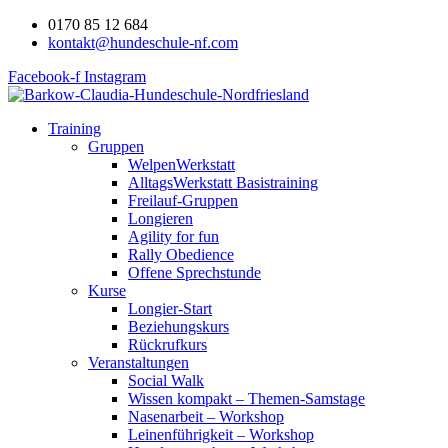
0170 85 12 684
kontakt@hundeschule-nf.com
Facebook-f
Instagram
Training
Gruppen
WelpenWerkstatt
AlltagsWerkstatt Basistraining
Freilauf-Gruppen
Longieren
Agility for fun
Rally Obedience
Offene Sprechstunde
Kurse
Longier-Start
Beziehungskurs
Rückrufkurs
Veranstaltungen
Social Walk
Wissen kompakt – Themen-Samstage
Nasenarbeit – Workshop
Leinenführigkeit – Workshop